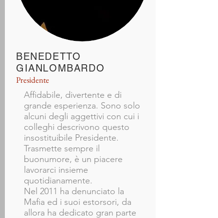
BENEDETTO
GIANLOMBARDO
Presidente
Affidabile, divertente e di
grande esperienza. Sono solo
alcuni degli aggettivi con cui i
colleghi descrivono questo
insostituibile Presidente.
Trasmette sempre il
buonumore, è un piacere
lavorarci insieme
quotidianamente.
Nel 2011 ha denunciato la
Mafia ed i suoi estorsori, da
allora ha dedicato gran parte