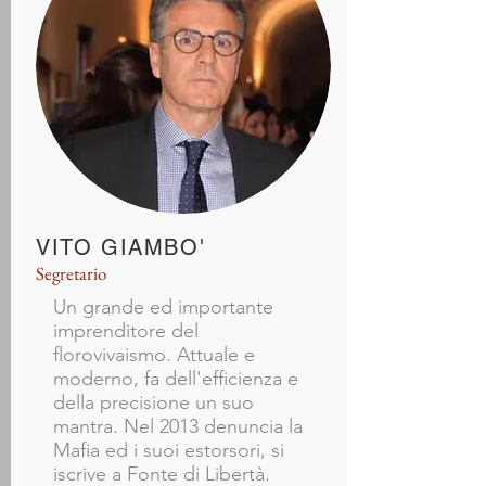
VITO GIAMBO'
Segretario
Un grande ed importante
imprenditore del
florovivaismo. Attuale e
moderno, fa dell'efficienza e
della precisione un suo
mantra. Nel 2013 denuncia la
Mafia ed i suoi estorsori, si
iscrive a Fonte di Libertà.