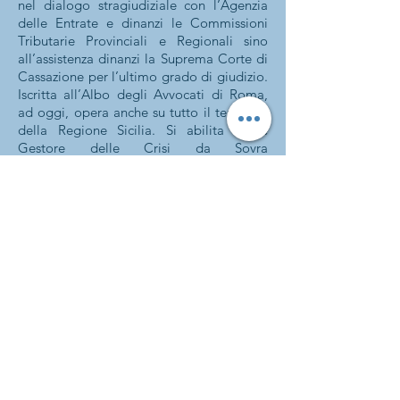
nel dialogo stragiudiziale con l’Agenzia
delle Entrate e dinanzi le Commissioni
Tributarie Provinciali e Regionali sino
all’assistenza dinanzi la Suprema Corte di
Cassazione per l’ultimo grado di giudizio.
Iscritta all’Albo degli Avvocati di Roma,
ad oggi, opera anche su tutto il territorio
della Regione Sicilia. Si abilita come
Gestore delle Crisi da Sovra
indebitamento nel 2020 e decide di
collaborare con la nostra Associazione per
affiancare imprese ed imprenditori “sovra
indebitati” offrendo loro consulenza ed
assistenza per tutte le fasi della procedura
di composizione della crisi intrapresa.
I suoi contatti:
Cell.
+39 347 2953238
E-mail:
lisa.mazzei.lm@gmail.com
Pec:
lisa.mazzei@legalmail.it
https://www.linkedin.com/in/lisa-mazzei-