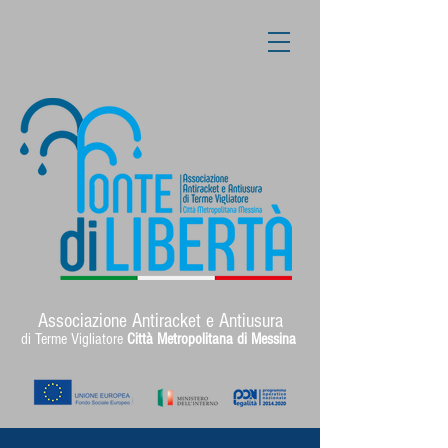
Associazione Antiracket e Antiusura
di Terme Vigliatore
Città Metropolitana di Messina