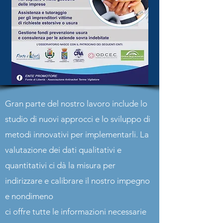
SVILUPPO DELLA COMUNITÀ
Gran parte del nostro lavoro include lo
studio di nuovi approcci e lo sviluppo di
metodi innovativi per implementarli. La
valutazione dei dati qualitativi e
quantitativi ci dà la misura per
indirizzare e calibrare il nostro impegno
e nondimeno
ci offre tutte le informazioni necessarie